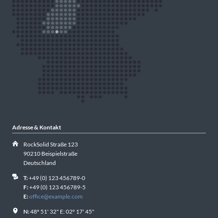
Adresse & Kontakt
RockSolid Straße 123
90210 Beispielstraße
Deutschland
T:
+49 (0) 123 456789-0
F:
+49 (0) 123 456789-5
E:
office@example.com
N:
48º 51' 32" E: 02º 17' 45"