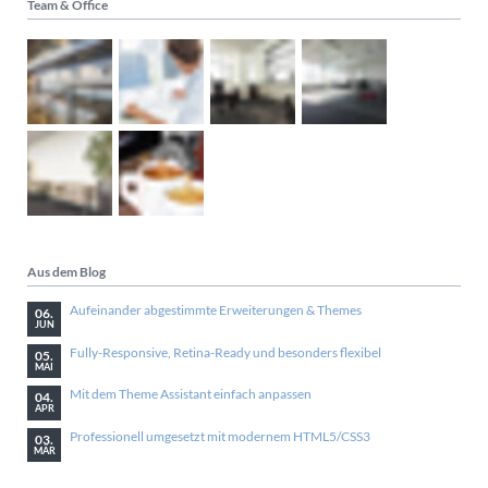
Team & Office
Aus dem Blog
Aufeinander abgestimmte Erweiterungen & Themes
06.
JUN
Fully-Responsive, Retina-Ready und besonders flexibel
05.
MAI
Mit dem Theme Assistant einfach anpassen
04.
APR
Professionell umgesetzt mit modernem HTML5/CSS3
03.
MÄR