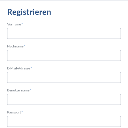
Registrieren
Pflichtfeld
Vorname
*
Pflichtfeld
Nachname
*
Pflichtfeld
E-Mail-Adresse
*
Pflichtfeld
Benutzername
*
Pflichtfeld
Passwort
*