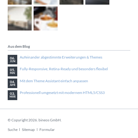
Aus dem Blog
Aufeinander abgestimmte Erweiterungen & Themes
06.
JUN
Fully-Responsive, Retina-Ready und besonders flexibel
05.
MAI
Mit dem Theme Assistant einfach anpassen
04.
APR
Professionell umgesetzt mit modernem HTML5/CSS3
03.
MÄR
© Copyright 2026. bineos GmbH.
Navigation
Suche
Sitemap
Formular
überspringen