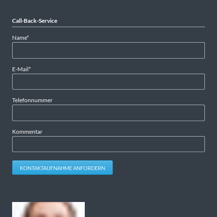
Call-Back-Service
Pflichtfeld
Name
*
Pflichtfeld
E-Mail
*
Telefonnummer
Kommentar
KONTAKTAUFNAHME ANFORDERN