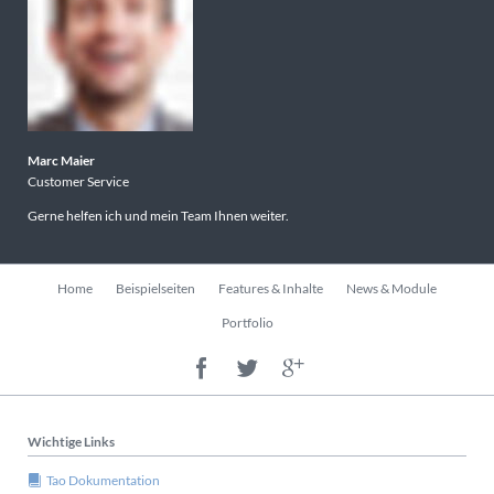
Marc Maier
Customer Service
Gerne helfen ich und mein Team Ihnen weiter.
Navigation
Home
Beispielseiten
Features & Inhalte
News & Module
überspringen
Portfolio
Wichtige Links
Tao Dokumentation