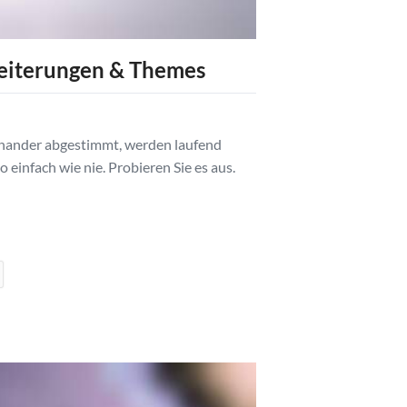
eiterungen & Themes
Fully-
Von Dennis
inander abgestimmt, werden laufend
Entdecken S
 einfach wie nie. Probieren Sie es aus.
erleichtern
Weiterlese