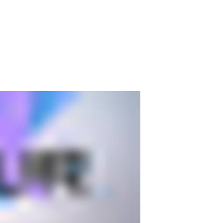
05
MAI
1