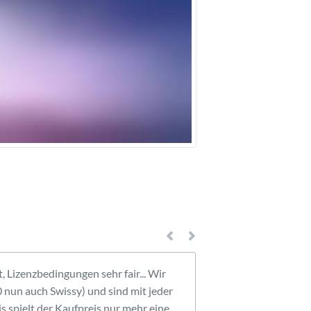
 Lizenzbedingungen sehr fair... Wir
Wir verwenden "
0 nun auch Swissy) und sind mit jeder
Design und den
is spielt der Kaufpreis nur mehr eine
wir mit dem Ro