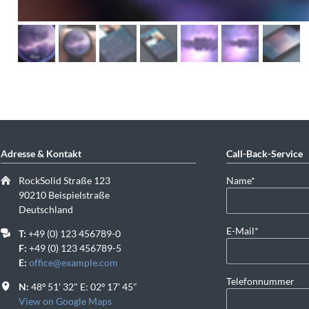
Adresse & Kontakt
Call-Back-Service
Pflichtfeld
RockSolid Straße 123
Name
*
90210 Beispielstraße
Deutschland
Pflichtfeld
E-Mail
*
T:
+49 (0) 123 456789-0
F:
+49 (0) 123 456789-5
E:
office@example.com
Telefonnummer
N:
48º 51' 32" E: 02º 17' 45"
View on Google Maps