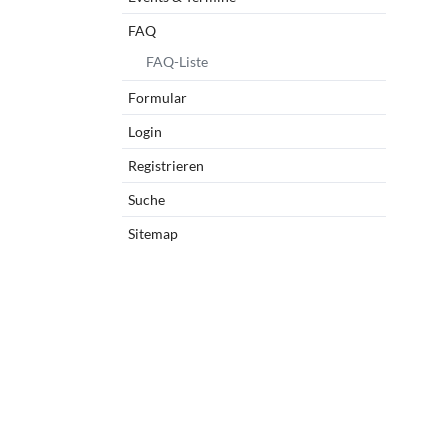
FAQ
FAQ-Liste
Formular
Login
Registrieren
1
2
3
4
Suche
Sitemap
hr, da die Entwickler sehr viel Wert auf eine hochwertige,
nd einfache Anpassungsmöglichkeiten gelegt haben. Die
die Entwicklung professioneller Websites. Sie beinhalten