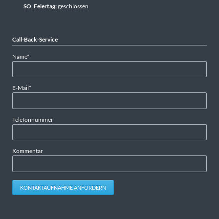
SO, Feiertag:
geschlossen
Call-Back-Service
Pflichtfeld
Name
*
Pflichtfeld
E-Mail
*
Telefonnummer
Kommentar
KONTAKTAUFNAHME ANFORDERN