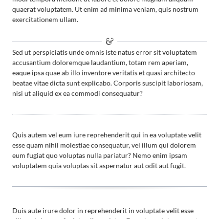
quaerat voluptatem. Ut enim ad minima veniam, quis nostrum
exercitationem ullam.
Sed ut perspiciatis unde omnis iste natus error sit voluptatem
accusantium doloremque laudantium, totam rem aperiam,
eaque ipsa quae ab illo inventore veritatis et quasi architecto
beatae vitae dicta sunt explicabo. Corporis suscipit laboriosam,
nisi ut aliquid ex ea commodi consequatur?
Quis autem vel eum iure reprehenderit qui in ea voluptate velit
esse quam nihil molestiae consequatur, vel illum qui dolorem
eum fugiat quo voluptas nulla pariatur? Nemo enim ipsam
voluptatem quia voluptas sit aspernatur aut odit aut fugit.
Duis aute irure dolor in reprehenderit in voluptate velit esse