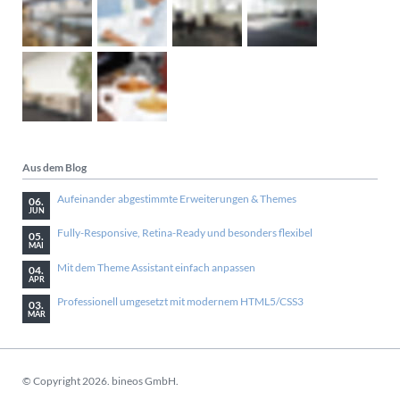
Aus dem Blog
Aufeinander abgestimmte Erweiterungen & Themes
06.
JUN
Fully-Responsive, Retina-Ready und besonders flexibel
05.
MAI
Mit dem Theme Assistant einfach anpassen
04.
APR
Professionell umgesetzt mit modernem HTML5/CSS3
03.
MÄR
© Copyright 2026. bineos GmbH.