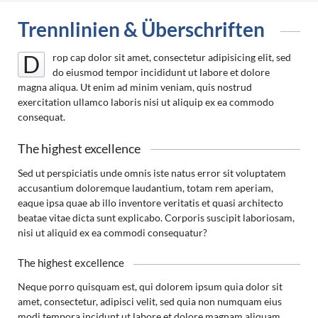
Trennlinien & Überschriften
rop cap dolor sit amet, consectetur adipisicing elit, sed
D
do eiusmod tempor incididunt ut labore et dolore
magna aliqua. Ut enim ad minim veniam, quis nostrud
exercitation ullamco laboris nisi ut aliquip ex ea commodo
consequat.
The highest excellence
Sed ut perspiciatis unde omnis iste natus error sit voluptatem
accusantium doloremque laudantium, totam rem aperiam,
eaque ipsa quae ab illo inventore veritatis et quasi architecto
beatae vitae dicta sunt explicabo. Corporis suscipit laboriosam,
nisi ut aliquid ex ea commodi consequatur?
The highest excellence
Neque porro quisquam est, qui dolorem ipsum quia dolor sit
amet, consectetur, adipisci velit, sed quia non numquam eius
modi tempora incidunt ut labore et dolore magnam aliquam