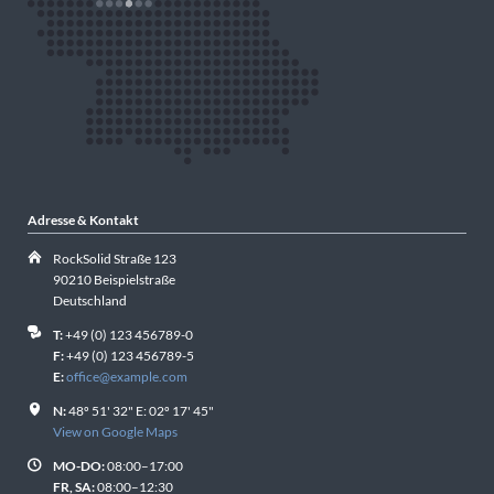
Adresse & Kontakt
RockSolid Straße 123
90210 Beispielstraße
Deutschland
T:
+49 (0) 123 456789-0
F:
+49 (0) 123 456789-5
E:
office@example.com
N:
48º 51' 32" E: 02º 17' 45"
View on Google Maps
MO-DO:
08:00–17:00
FR, SA:
08:00–12:30